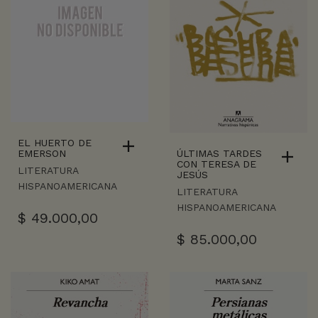
EL HUERTO DE
ÚLTIMAS TARDES
EMERSON
CON TERESA DE
LITERATURA
JESÚS
HISPANOAMERICANA
LITERATURA
HISPANOAMERICANA
$
49.000,00
$
85.000,00