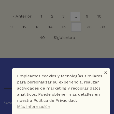
« Anterior
1
2
3
…
9
10
11
12
13
14
15
…
38
39
40
Siguiente »
x
Empleamos cookies y tecnologías similares
para personalizar su experiencia, realizar
actividades de marketing y recopilar datos
analíticos. Puede obtener más detalles en
nuestra Política de Privacidad.
ÁBACO LIBROS Y CAFÉ © 2025 CARTAGENA DE INDIAS - COLOMBIA
Más Información