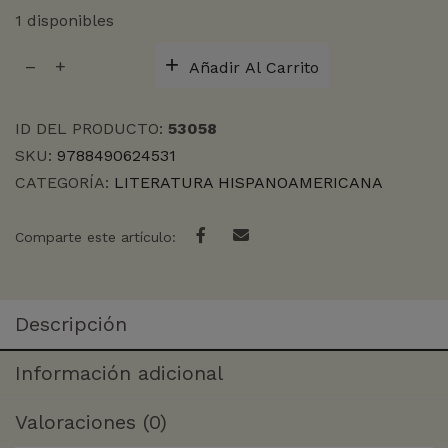
1 disponibles
EL
Añadir Al Carrito
VIENTRE
DE
LA
ID DEL PRODUCTO:
53058
BALLENA
SKU:
9788490624531
cantidad
CATEGORÍA:
LITERATURA HISPANOAMERICANA
Comparte este artículo:
Descripción
Información adicional
Valoraciones (0)