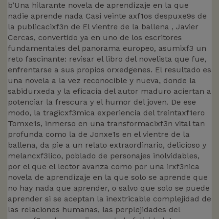
b’Una hilarante novela de aprendizaje en la que
nadie aprende nada Casi veinte axf1os despuxe9s de
la publicacixf3n de El vientre de la ballena , Javier
Cercas, convertido ya en uno de los escritores
fundamentales del panorama europeo, asumixf3 un
reto fascinante: revisar el libro del novelista que fue,
enfrentarse a sus propios orxedgenes. El resultado es
una novela a la vez reconocible y nueva, donde la
sabidurxeda y la eficacia del autor maduro aciertan a
potenciar la frescura y el humor del joven. De ese
modo, la tragicxf3mica experiencia del treintaxf1ero
Tomxe1s, inmerso en una transformacixf3n vital tan
profunda como la de Jonxe1s en el vientre de la
ballena, da pie a un relato extraordinario, delicioso y
melancxf3lico, poblado de personajes inolvidables,
por el que el lector avanza como por una irxf3nica
novela de aprendizaje en la que solo se aprende que
no hay nada que aprender, o salvo que solo se puede
aprender si se aceptan la inextricable complejidad de
las relaciones humanas, las perplejidades del