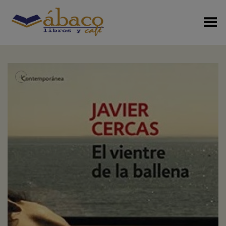
Menú Alterno
+