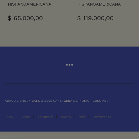
HISPANOAMERICANA
HISPANOAMERICANA
$
65.000,00
$
119.000,00
ÁBACO LIBROS Y CAFÉ © 2025 CARTAGENA DE INDIAS - COLOMBIA
Inicio
Tienda
La Librería
Galería
Café
Contáctenos
UA-151973273-1