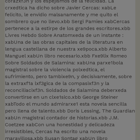
corazxf3n y los espejismos de la felicidad. La
crxedtica ha dicho sobre Javier Cercas: xabLe
felicito, le envidio malsanamente y me quito el
sombrero que no llevo.xbb Sergi Pamies xabCercas
pertenece a la estirpe de los grandes escritores.xbb
Livres Hebdo Sobre Anatomxeda de un instante :
xabUna de las obras capitales de la literatura en
lengua castellana de nuestra xe9poca.xbb Alberto
Manguel xabUn libro necesario.xbb Fxe9lix Romeo
Sobre Soldados de Salamina: xabUna parxe1bola
magistral sobre la violencia polxedtica, el
sufrimiento, pero tambixe9n, y decisivamente, sobre
la extraxf1a lxf3gica de la compasixf3n y la
reconciliacixf3n. Soldados de Salamina deberxeda
convertirse en un clxe1sico.xbb George Steiner
xabTodo el mundo admirarxe1 esta novela sencilla
pero llena de talento.xbb Doris Lessing, The Guardian
xabUn magistral contador de historias.xbb J.M.
Coetzee xabCon una honestidad y delicadeza
irresistibles, Cercas ha escrito una novela
maravillosa.xbb Susan Sontag xabUn libro