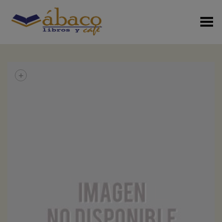
Menú Alterno
+