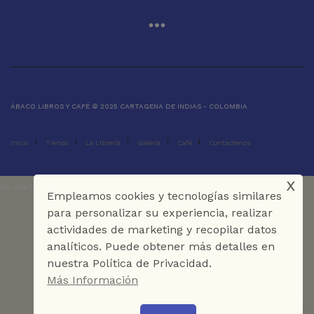
ÁBACO LIBROS Y CAFÉ © 2025 CARTAGENA DE INDIAS - COLOMBIA
Inicio
Tienda
La Librería
Galería
Café
Contáctenos
x
UA-151973273-1
Empleamos cookies y tecnologías similares
para personalizar su experiencia, realizar
actividades de marketing y recopilar datos
analíticos. Puede obtener más detalles en
nuestra Política de Privacidad.
Más Información