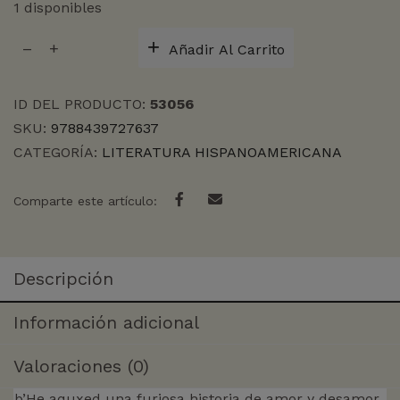
1 disponibles
LAS
Añadir Al Carrito
LEYES
DE
LA
ID DEL PRODUCTO:
53056
FRONTERA
SKU:
9788439727637
cantidad
CATEGORÍA:
LITERATURA HISPANOAMERICANA
Comparte este artículo:
Descripción
Información adicional
Valoraciones (0)
b’He aquxed una furiosa historia de amor y desamor,