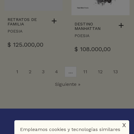
RETRATOS DE
DESTINO
FAMILIA
MANHATTAN
POESIA
POESIA
$
125.000,00
$
108.000,00
1
2
3
4
…
11
12
13
Siguiente »
x
Empleamos cookies y tecnologías similares