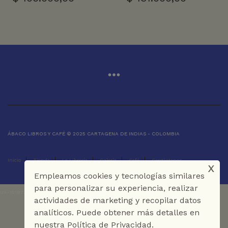
ÁBACO LIBROS Y CAFÉ © 2025 CARTAGENA DE INDIAS - COLOMBIA
Inicio
Tienda
La Librería
Galería
Café
Contáctenos
x
Empleamos cookies y tecnologías similares
para personalizar su experiencia, realizar
UA-151973273-1
actividades de marketing y recopilar datos
analíticos. Puede obtener más detalles en
nuestra Política de Privacidad.