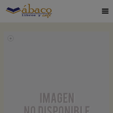
Menú Alterno
+