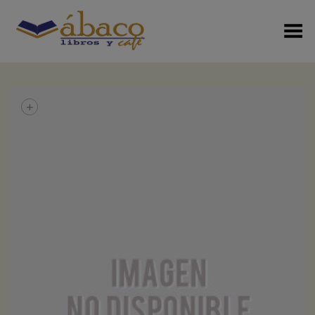
Menú Alterno
+