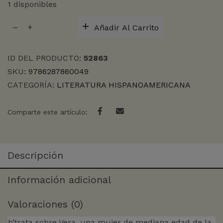
1 disponibles
VERA,
Añadir Al Carrito
UNA
HISTORIA
DE
ID DEL PRODUCTO:
52863
AMOR
SKU:
9786287860049
cantidad
CATEGORÍA:
LITERATURA HISPANOAMERICANA
Comparte este artículo:
Descripción
Información adicional
Valoraciones (0)
b’trata sobre Vera, una mujer de mediana edad de la