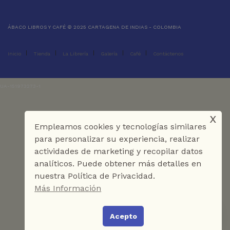
ÁBACO LIBROS Y CAFÉ © 2025 CARTAGENA DE INDIAS - COLOMBIA
Inicio
Tienda
La Librería
Galería
Café
Contáctenos
UA-151973273-1
x
Empleamos cookies y tecnologías similares
para personalizar su experiencia, realizar
actividades de marketing y recopilar datos
analíticos. Puede obtener más detalles en
nuestra Política de Privacidad.
Más Información
Acepto