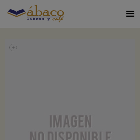
Menú Alterno
+