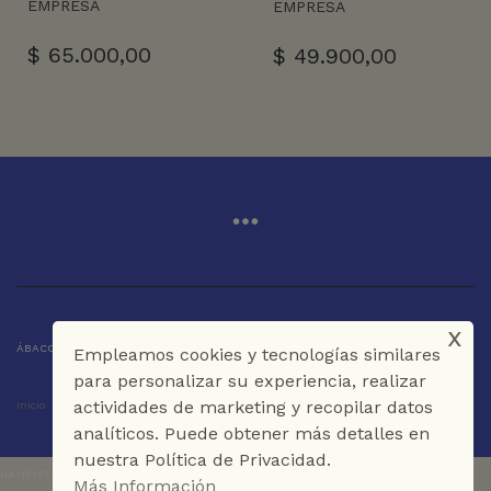
EMPRESA
EMPRESA
$
65.000,00
$
49.900,00
x
ÁBACO LIBROS Y CAFÉ © 2025 CARTAGENA DE INDIAS - COLOMBIA
Empleamos cookies y tecnologías similares
para personalizar su experiencia, realizar
actividades de marketing y recopilar datos
Inicio
Tienda
La Librería
Galería
Café
Contáctenos
analíticos. Puede obtener más detalles en
nuestra Política de Privacidad.
UA-151973273-1
Más Información