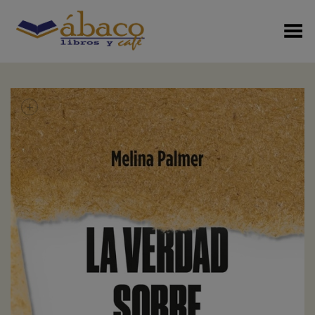
Menú Alterno
+