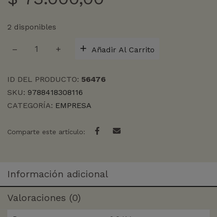
2 disponibles
VERDAD
Añadir Al Carrito
SOBRE
EL
PRICING,
ID DEL PRODUCTO:
56476
LA
SKU:
9788418308116
cantidad
CATEGORÍA:
EMPRESA
Comparte este artículo:
Información adicional
Valoraciones (0)