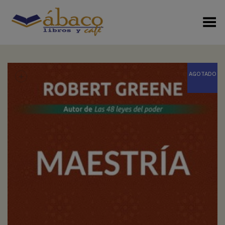
Menú Alterno
+
AGOTADO