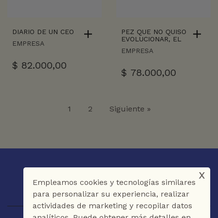
DIARIO DE UN CEO
PEZ QUE NO QUISO
EVOLUCIONAR, EL
EMPRESA
EMPRESA
$
82.000,00
$
78.000,00
1
2
Siguiente »
x
Empleamos cookies y tecnologías similares
para personalizar su experiencia, realizar
actividades de marketing y recopilar datos
analíticos. Puede obtener más detalles en