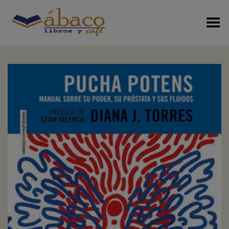
Menú Alterno
+