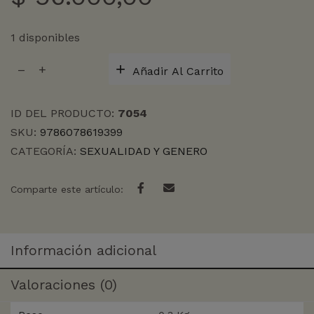
1 disponibles
PUCHA
Añadir Al Carrito
POTENS
MANUEL
SOBRE
ID DEL PRODUCTO:
7054
SU
SKU:
9786078619399
PODER
CATEGORÍA:
SEXUALIDAD Y GENERO
cantidad
Comparte este artículo:
Información adicional
Valoraciones (0)