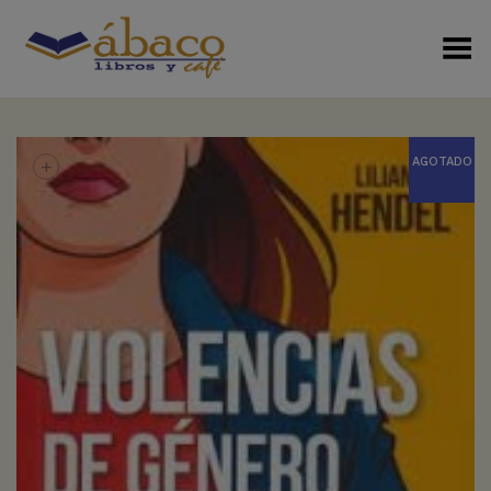
Menú Alterno
+
AGOTADO