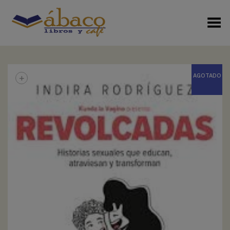
Menú Alterno
+
AGOTADO