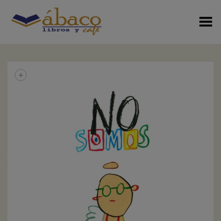
Menú Alterno
+