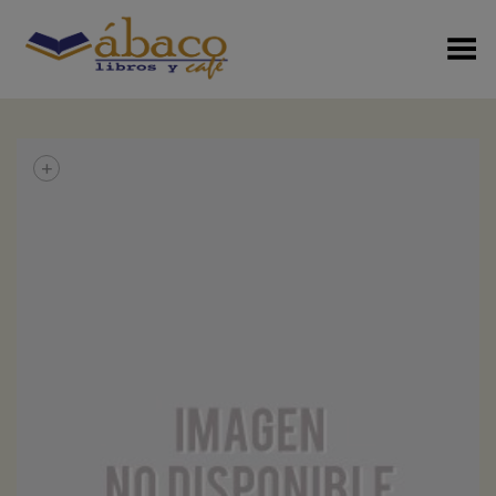
Menú Alterno
+