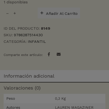
1 disponibles
RESUELVE
Añadir Al Carrito
EL
MISTERIO
1
ID DEL PRODUCTO:
8149
EL
SKU:
9786287514430
SECRETO
CATEGORÍA:
INFANTIL
DE
LA
cantidad
Comparte este artículo:
Información adicional
Valoraciones (0)
Peso
0,3 Kg
Autores
LAUREN MAGAZINER