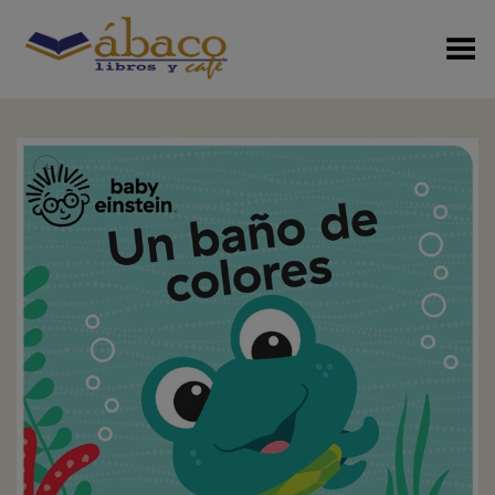
Menú Alterno
+