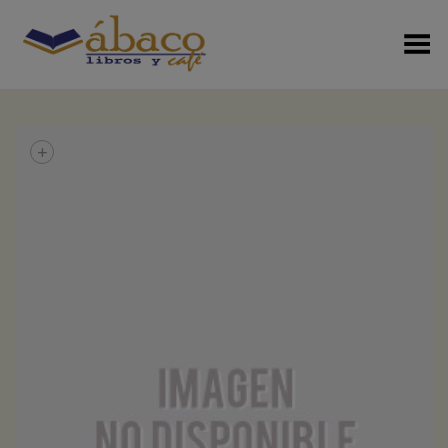
Menú Alterno
+