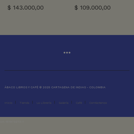
$
143.000,00
$
109.000,00
ÁBACO LIBROS Y CAFÉ © 2025 CARTAGENA DE INDIAS - COLOMBIA
Inicio
Tienda
La Librería
Galería
Café
Contáctenos
UA-151973273-1