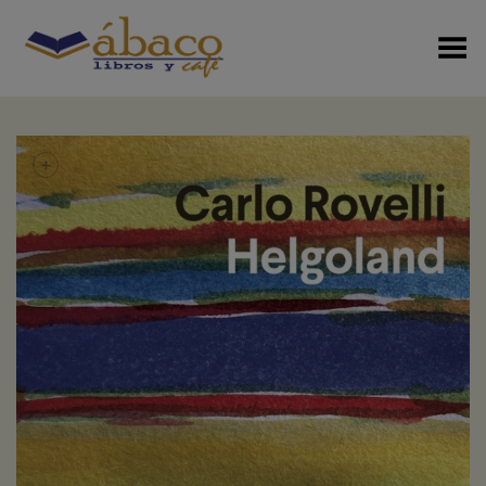
Menú Alterno
+