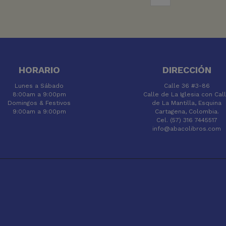
HORARIO
DIRECCIÓN
Lunes a Sábado
Calle 36 #3-86
8:00am a 9:00pm
Calle de La Iglesia con Cal
Domingos & Festivos
de La Mantilla, Esquina
9:00am a 9:00pm
Cartagena, Colombia.
Cel. (57) 316 7445517
info@abacolibros.com