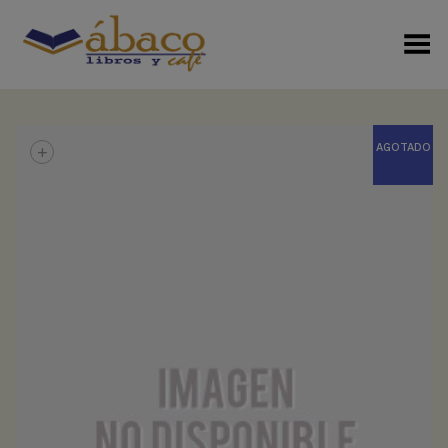
Menú Alterno
+
AGOTADO