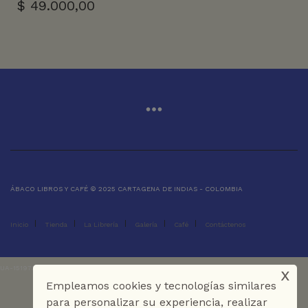
$
49.000,00
ÁBACO LIBROS Y CAFÉ © 2025 CARTAGENA DE INDIAS - COLOMBIA
Inicio
Tienda
La Librería
Galería
Café
Contáctenos
x
UA-151973273-1
Empleamos cookies y tecnologías similares
para personalizar su experiencia, realizar