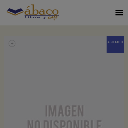
Menú Alterno
+
AGOTADO