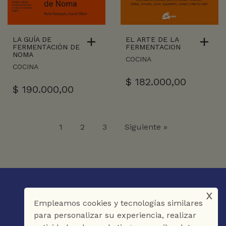
LA GUÍA DE
EL ARTE DE LA
FERMENTACIÓN DE
FERMENTACION
NOMA
COCINA
COCINA
$
182.000,00
$
190.000,00
1
2
3
Siguiente »
x
Empleamos cookies y tecnologías similares
para personalizar su experiencia, realizar