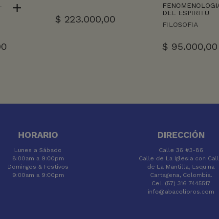
–
FENOMENOLOGI
DEL ESPIRITU
$
223.000,00
FILOSOFIA
00
$
95.000,00
HORARIO
DIRECCIÓN
Lunes a Sábado
Calle 36 #3-86
8:00am a 9:00pm
Calle de La Iglesia con Cal
Domingos & Festivos
de La Mantilla, Esquina
9:00am a 9:00pm
Cartagena, Colombia.
Cel. (57) 316 7445517
info@abacolibros.com