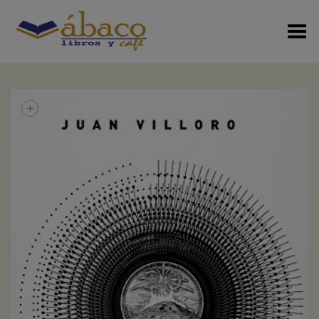
Menú Alterno
+