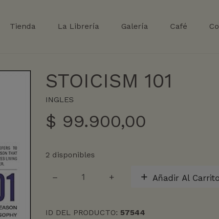
Tienda
La Librería
Galería
Café
Co
STOICISM 101
INGLES
$
99.900,00
2 disponibles
STOICISM
Añadir Al Carrit
101
cantidad
ID DEL PRODUCTO:
57544