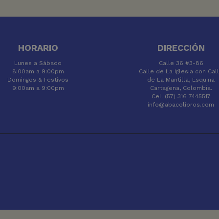
HORARIO
DIRECCIÓN
Lunes a Sábado
Calle 36 #3-86
8:00am a 9:00pm
Calle de La Iglesia con Cal
Domingos & Festivos
de La Mantilla, Esquina
9:00am a 9:00pm
Cartagena, Colombia.
Cel. (57) 316 7445517
info@abacolibros.com