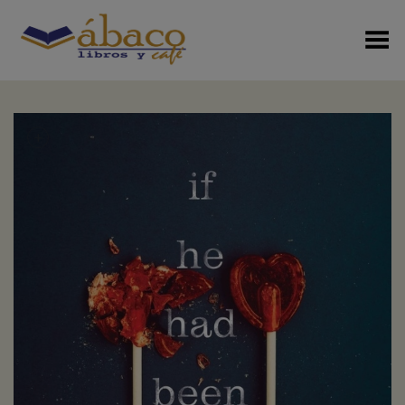
Menú Alterno
+