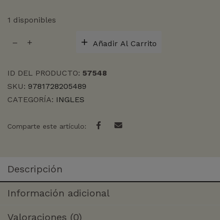
1 disponibles
IF
Añadir Al Carrito
HE
HAD
BEEN
ID DEL PRODUCTO:
57548
WITH
SKU:
9781728205489
ME
CATEGORÍA:
INGLES
(TP)
cantidad
Comparte este artículo:
Descripción
Información adicional
Valoraciones (0)