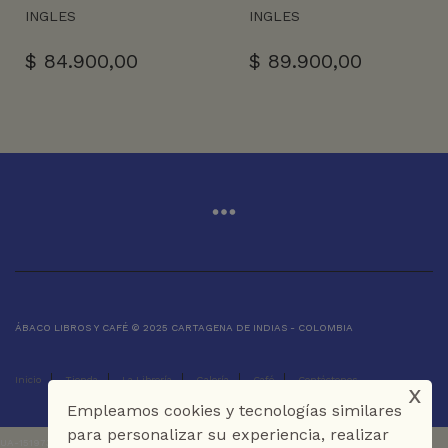
INGLES
INGLES
$
84.900,00
$
89.900,00
ÁBACO LIBROS Y CAFÉ © 2025 CARTAGENA DE INDIAS - COLOMBIA
Inicio
Tienda
La Librería
Galería
Café
Contáctenos
x
Empleamos cookies y tecnologías similares
para personalizar su experiencia, realizar
UA-151973273-1