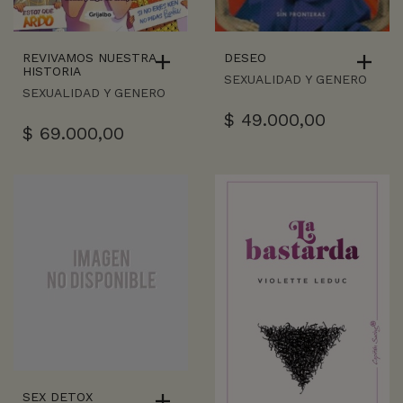
REVIVAMOS NUESTRA
DESEO
HISTORIA
SEXUALIDAD Y GENERO
SEXUALIDAD Y GENERO
$
49.000,00
$
69.000,00
SEX DETOX