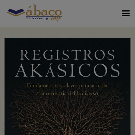
Menú Alterno
+