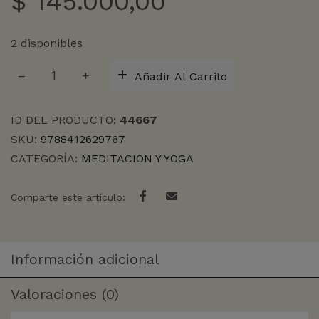
$
145.000,00
2 disponibles
EXPLICACION
Añadir Al Carrito
DEL
MAPA
DE
ID DEL PRODUCTO:
44667
LA
SKU:
9788412629767
CONCIENCIA,
CATEGORÍA:
MEDITACION Y YOGA
LA
cantidad
Comparte este artículo:
Información adicional
Valoraciones (0)