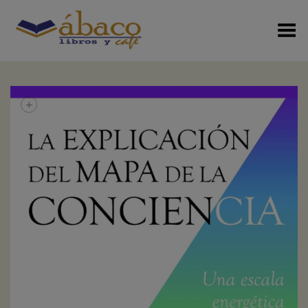
Menú Alterno
+