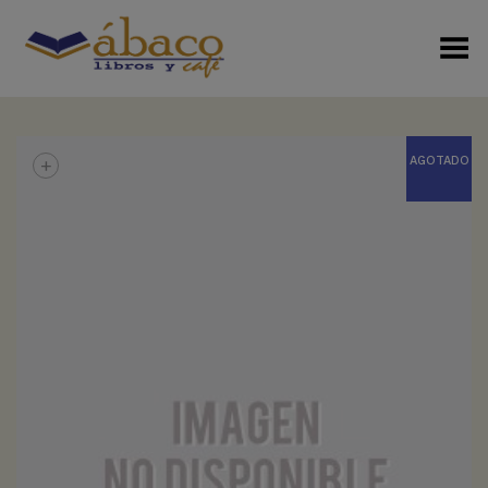
Menú Alterno
+
AGOTADO