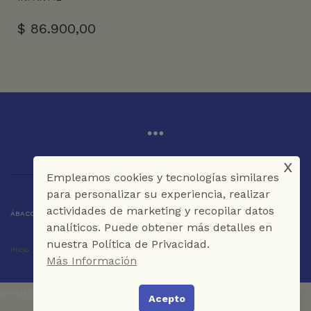
$
86.900,00
x
Empleamos cookies y tecnologías similares
para personalizar su experiencia, realizar
actividades de marketing y recopilar datos
ÁBACO LIBROS Y CAFÉ © 2025 CARTAGENA DE INDIAS - COLOMBIA
analíticos. Puede obtener más detalles en
nuestra Política de Privacidad.
Inicio
Tienda
La Librería
Galería
Café
Contáctenos
Más Información
UA-151973273-1
Acepto