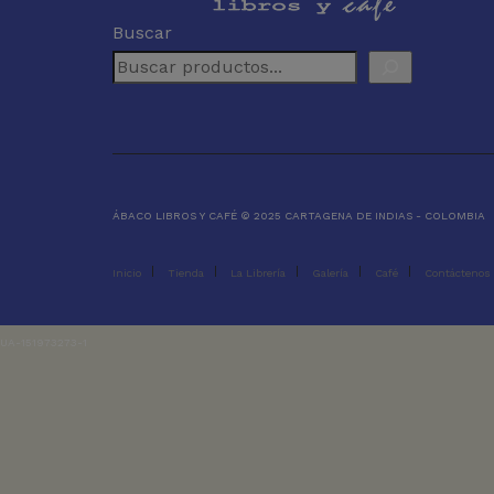
Buscar
ÁBACO LIBROS Y CAFÉ © 2025 CARTAGENA DE INDIAS - COLOMBIA
Inicio
Tienda
La Librería
Galería
Café
Contáctenos
UA-151973273-1