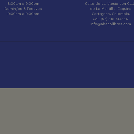
8:00am a 9:00pm
Calle de La Iglesia con Cal
Domingos & Festivos
de La Mantilla, Esquina
9:00am a 9:00pm
Cartagena, Colombia.
Cel. (57) 316 7445517
info@abacolibros.com