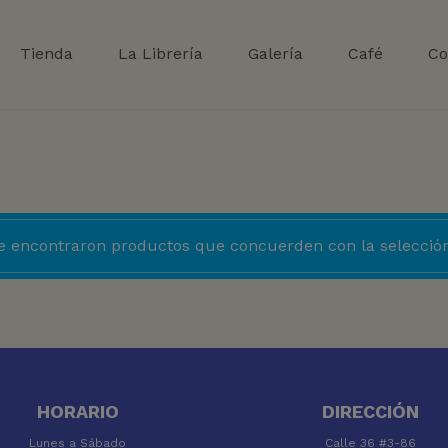
Tienda
La Librería
Galería
Café
Co
e encontraron productos que concuerden con la selección
HORARIO
DIRECCIÓN
Lunes a Sábado
Calle 36 #3-86