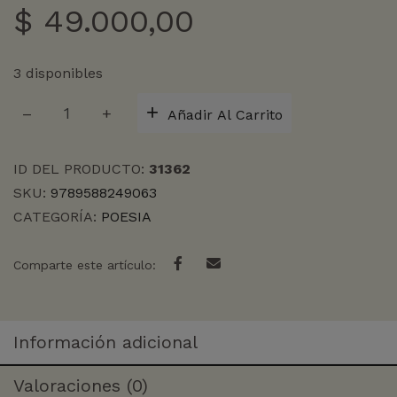
$
49.000,00
3 disponibles
PUPILA
Añadir Al Carrito
INCESANTE,
LA
OBRA
ID DEL PRODUCTO:
31362
POETICA
SKU:
9789588249063
1988
CATEGORÍA:
POESIA
-
cantidad
Comparte este artículo:
Información adicional
Valoraciones (0)