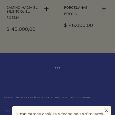
CAMINO HACIA EL
PORCELANAS
SILENCIO, EL
POESIA
POESIA
$
46.000,00
$
40.000,00
ÁBACO LIBROS Y CAFÉ © 2025 CARTAGENA DE INDIAS - COLOMBIA
x
Inicio
Tienda
La Librería
Galería
Café
Contáctenos
Empleamos cookies y tecnologías similares