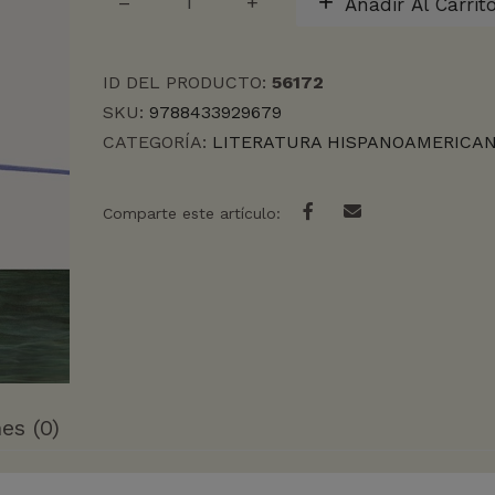
Añadir Al Carrit
VEZ
QUE
TE
ID DEL PRODUCTO:
56172
VEA,
TE
SKU:
9788433929679
MATO,
CATEGORÍA:
LITERATURA HISPANOAMERICA
LA
cantidad
Comparte este artículo:
es (0)