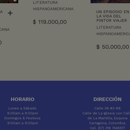
LITERATURA
HISPANOAMERICANA
LA
UN EPISODIO EN
LA VIDA DEL
PINTOR VIAJER
$
119.000,00
LITERATURA
CANA
HISPANOAMERIC
0
$
50.000,00
HORARIO
DIRECCIÓN
Lunes a Sábado
Calle 36 #3-86
8:00am a 9:00pm
Calle de La Iglesia con Cal
Domingos & Festivos
de La Mantilla, Esquina
9:00am a 9:00pm
Cartagena, Colombia.
Cel. (57) 316 7445517