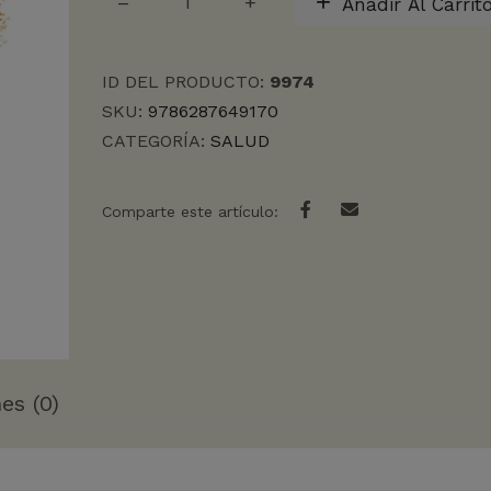
Añadir Al Carrit
SOBREVIVIENTES
DEL
ALZHEIMER,
ID DEL PRODUCTO:
9974
L
cantidad
SKU:
9786287649170
CATEGORÍA:
SALUD
Comparte este artículo:
es (0)