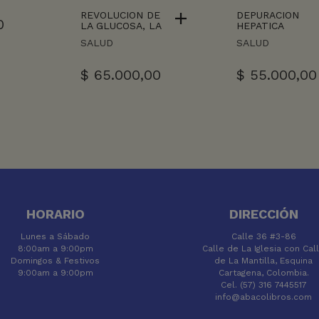
REVOLUCION DE
DEPURACION
0
LA GLUCOSA, LA
HEPATICA
SALUD
SALUD
$
65.000,00
$
55.000,00
HORARIO
DIRECCIÓN
Lunes a Sábado
Calle 36 #3-86
8:00am a 9:00pm
Calle de La Iglesia con Cal
Domingos & Festivos
de La Mantilla, Esquina
9:00am a 9:00pm
Cartagena, Colombia.
Cel. (57) 316 7445517
info@abacolibros.com