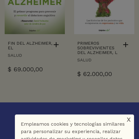
FIN DEL ALZHEIMER,
PRIMEROS
EL
SOBREVIVIENTES
DEL ALZHEIMER, L
SALUD
SALUD
$
69.000,00
$
62.000,00
x
Empleamos cookies y tecnologías similares
para personalizar su experiencia, realizar
actividades de marketing y recopilar datos