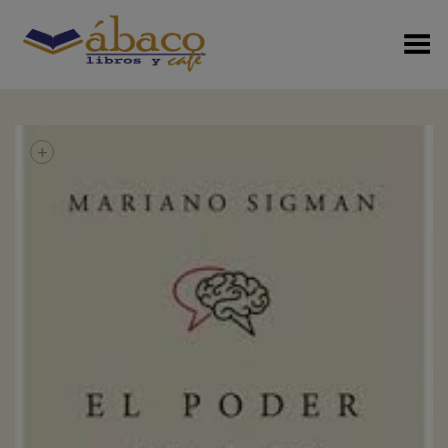
Menú Alterno
+