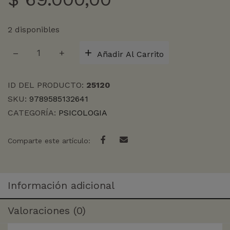
2 disponibles
PODER
Añadir Al Carrito
DE
LAS
PALABRAS,
ID DEL PRODUCTO:
25120
EL
SKU:
9789585132641
cantidad
CATEGORÍA:
PSICOLOGIA
Comparte este artículo:
Información adicional
Valoraciones (0)