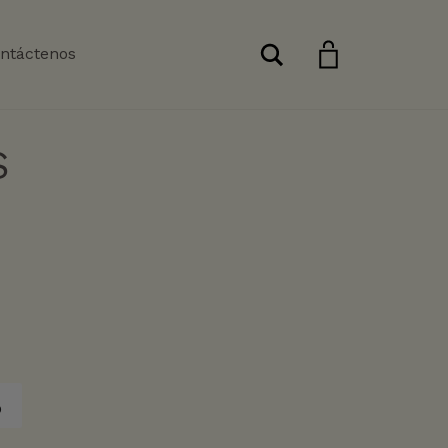
Buscar
ntáctenos
S
o