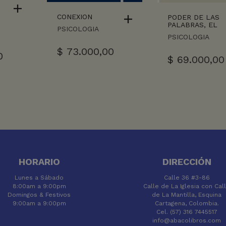
CONEXION
PODER DE LAS
PALABRAS, EL
PSICOLOGIA
PSICOLOGIA
$
73.000,00
0
$
69.000,00
HORARIO
DIRECCIÓN
Lunes a Sábado
Calle 36 #3-86
8:00am a 9:00pm
Calle de La Iglesia con Cal
Domingos & Festivos
de La Mantilla, Esquina
9:00am a 9:00pm
Cartagena, Colombia.
Cel. (57) 316 7445517
info@abacolibros.com