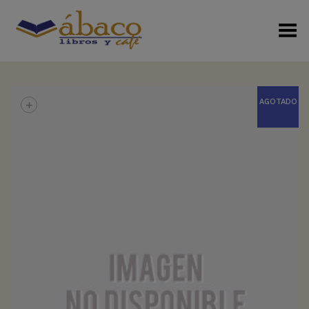
Menú Alterno
+
AGOTADO