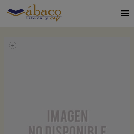
Menú Alterno
+