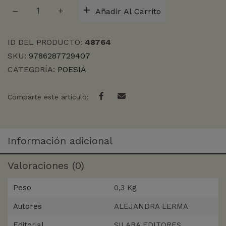
NO
Añadir Al Carrito
HABITAR
YA
LA
ID DEL PRODUCTO:
48764
TIERRA
SKU:
9786287729407
cantidad
CATEGORÍA:
POESIA
Comparte este artículo:
Información adicional
Valoraciones (0)
Peso
0,3 Kg
Autores
ALEJANDRA LERMA
Editorial
SILABA EDITORES