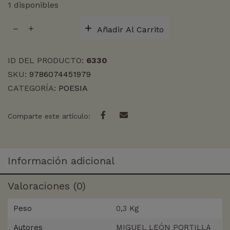
1 disponibles
TINTA
Añadir Al Carrito
NEGRA
Y
ROJA,
ID DEL PRODUCTO:
6330
LA
SKU:
9786074451979
cantidad
CATEGORÍA:
POESIA
Comparte este artículo:
Información adicional
Valoraciones (0)
Peso
0,3 Kg
Autores
MIGUEL LEÓN PORTILLA