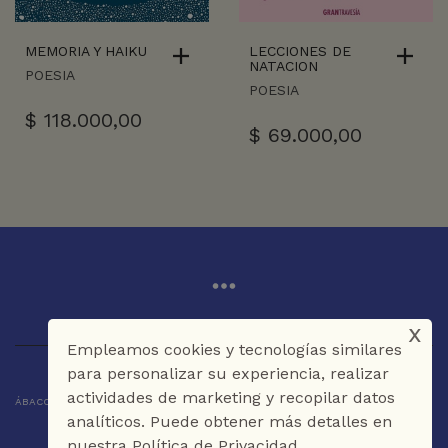
MEMORIA Y HAIKU
LECCIONES DE
NATACION
POESIA
POESIA
$
118.000,00
$
69.000,00
x
Empleamos cookies y tecnologías similares
para personalizar su experiencia, realizar
actividades de marketing y recopilar datos
ÁBACO LIBROS Y CAFÉ © 2025 CARTAGENA DE INDIAS - COLOMBIA
analíticos. Puede obtener más detalles en
nuestra Política de Privacidad.