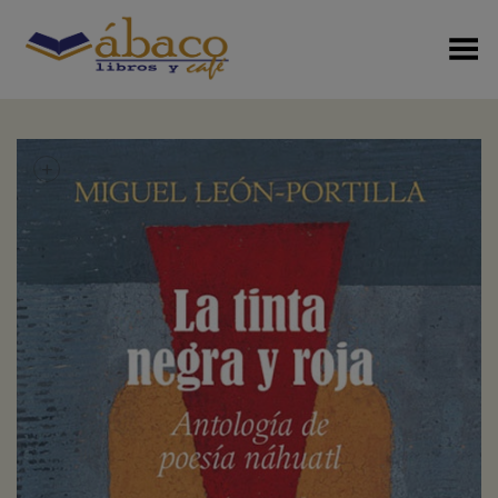
Menú Alterno
+