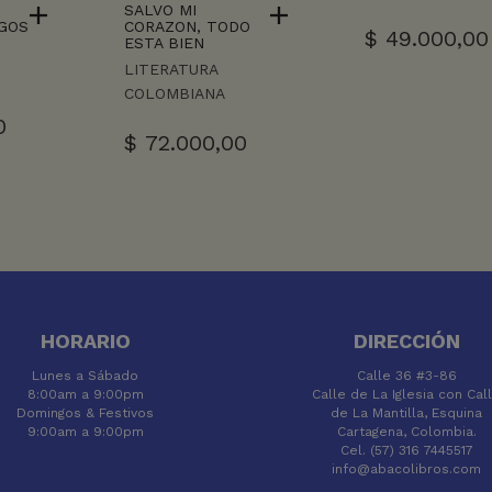
SALVO MI
GOS
CORAZON, TODO
$
49.000,00
ESTA BIEN
LITERATURA
COLOMBIANA
0
$
72.000,00
HORARIO
DIRECCIÓN
Lunes a Sábado
Calle 36 #3-86
8:00am a 9:00pm
Calle de La Iglesia con Cal
Domingos & Festivos
de La Mantilla, Esquina
9:00am a 9:00pm
Cartagena, Colombia.
Cel. (57) 316 7445517
info@abacolibros.com