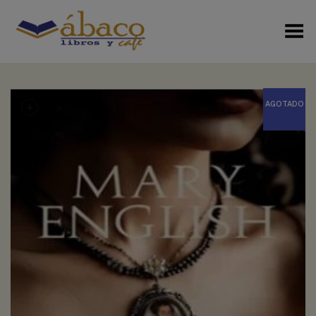
Menú Alterno
+
AGOTADO