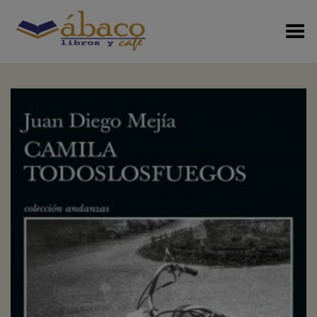
Menú Alterno
+