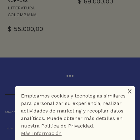
$
69.000,00
VORACES
LITERATURA
COLOMBIANA
$
55.000,00
x
Empleamos cookies y tecnologías similares
para personalizar su experiencia, realizar
actividades de marketing y recopilar datos
ÁBACO LIBROS Y CAFÉ © 2025 CARTAGENA DE INDIAS - COLOMBIA
analíticos. Puede obtener más detalles en
nuestra Política de Privacidad.
Inicio
Tienda
La Librería
Galería
Café
Contáctenos
Más Información