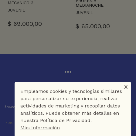
PROFESIA –
MECANICO 3
MEDIANOCHE
JUVENIL
JUVENIL
$
69.000,00
$
65.000,00
x
Empleamos cookies y tecnologías similares
para personalizar su experiencia, realizar
actividades de marketing y recopilar datos
ÁBACO LIBROS Y CAFÉ © 2025 CARTAGENA DE INDIAS - COLOMBIA
analíticos. Puede obtener más detalles en
nuestra Política de Privacidad.
Inicio
Tienda
La Librería
Galería
Café
Contáctenos
Más Información