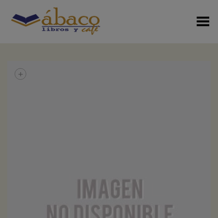
Menú Alterno
+