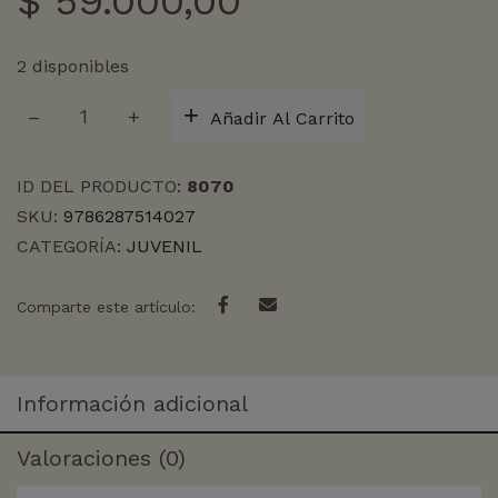
$
59.000,00
2 disponibles
DIARIO
Añadir Al Carrito
DE
GREG
3,
ID DEL PRODUCTO:
8070
ESTO
SKU:
9786287514027
ES
CATEGORÍA:
JUVENIL
EL
COLMO
cantidad
Comparte este artículo:
Información adicional
Valoraciones (0)