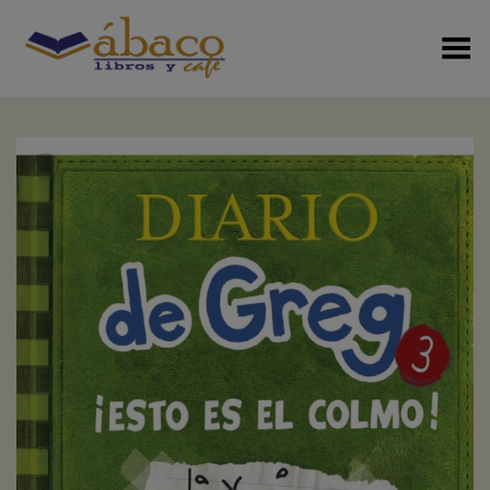
Menú Alterno
+