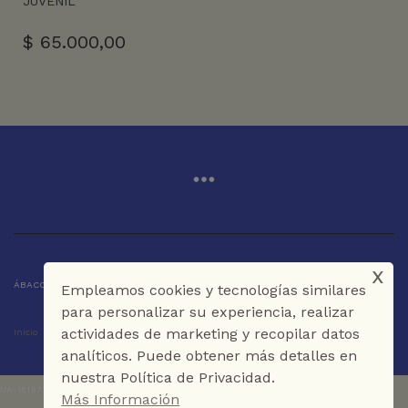
JUVENIL
$
65.000,00
x
ÁBACO LIBROS Y CAFÉ © 2025 CARTAGENA DE INDIAS - COLOMBIA
Empleamos cookies y tecnologías similares
para personalizar su experiencia, realizar
actividades de marketing y recopilar datos
Inicio
Tienda
La Librería
Galería
Café
Contáctenos
analíticos. Puede obtener más detalles en
nuestra Política de Privacidad.
UA-151973273-1
Más Información