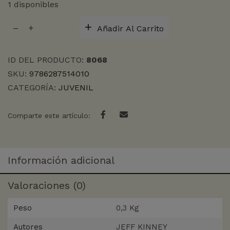
1 disponibles
DIARIO
Añadir Al Carrito
DE
GREG
2,
ID DEL PRODUCTO:
8068
LA
SKU:
9786287514010
LEY
CATEGORÍA:
JUVENIL
DE
RODRICK
cantidad
Comparte este artículo:
Información adicional
Valoraciones (0)
Peso
0,3 Kg
Autores
JEFF KINNEY