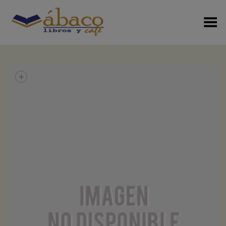
Menú Alterno
+