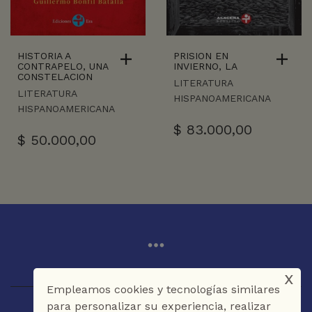
HISTORIA A
PRISION EN
CONTRAPELO, UNA
INVIERNO, LA
CONSTELACION
LITERATURA
LITERATURA
HISPANOAMERICANA
HISPANOAMERICANA
$
83.000,00
$
50.000,00
x
Empleamos cookies y tecnologías similares
para personalizar su experiencia, realizar