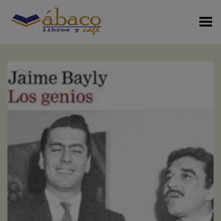
Menú Alterno
+