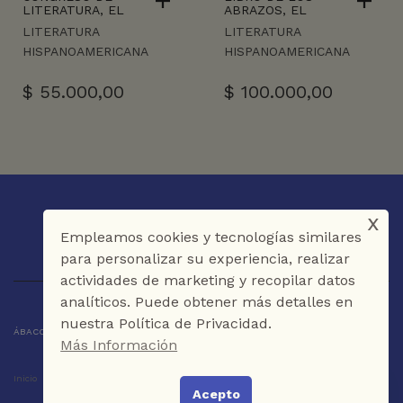
LITERATURA, EL
ABRAZOS, EL
LITERATURA
LITERATURA
HISPANOAMERICANA
HISPANOAMERICANA
$
55.000,00
$
100.000,00
x
Empleamos cookies y tecnologías similares
para personalizar su experiencia, realizar
actividades de marketing y recopilar datos
analíticos. Puede obtener más detalles en
nuestra Política de Privacidad.
ÁBACO LIBROS Y CAFÉ © 2025 CARTAGENA DE INDIAS - COLOMBIA
Más Información
Inicio
Tienda
La Librería
Galería
Café
Contáctenos
Acepto