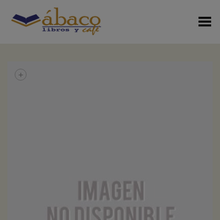
Menú Alterno
+