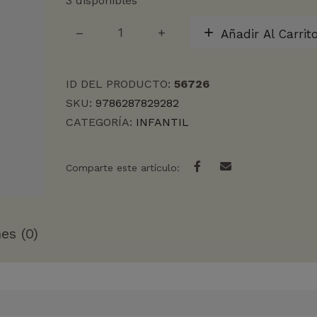
3 disponibles
LAS
Añadir Al Carrit
AVENTURAS
DE
DANI
ID DEL PRODUCTO:
56726
Y
EVAN
SKU:
9786287829282
11.
CATEGORÍA:
INFANTIL
EL
ATAQUE
DEL
Comparte este artículo:
SUPERCROC
cantidad
es (0)