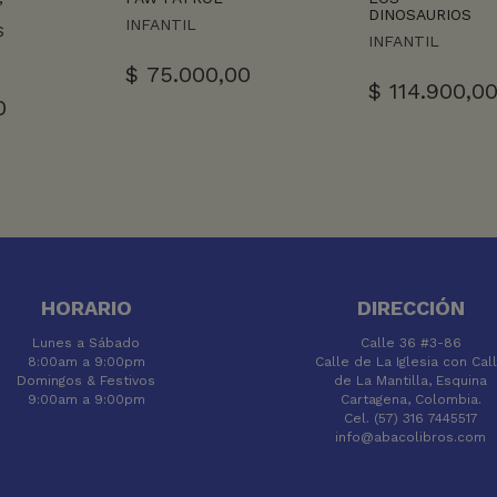
DINOSAURIOS
INFANTIL
S
INFANTIL
$
75.000,00
$
114.900,0
0
HORARIO
DIRECCIÓN
Lunes a Sábado
Calle 36 #3-86
8:00am a 9:00pm
Calle de La Iglesia con Cal
Domingos & Festivos
de La Mantilla, Esquina
9:00am a 9:00pm
Cartagena, Colombia.
Cel. (57) 316 7445517
info@abacolibros.com