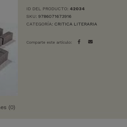
EDITOR
ID DEL PRODUCTO:
42034
cantidad
SKU:
9786071673916
CATEGORÍA:
CRITICA LITERARIA
Comparte este artículo:
es (0)