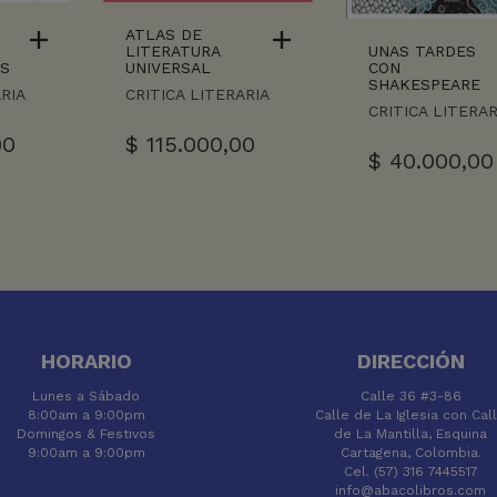
ATLAS DE
UNAS TARDES
LITERATURA
CON
AS
UNIVERSAL
SHAKESPEARE
ARIA
CRITICA LITERARIA
CRITICA LITERAR
00
$
115.000,00
$
40.000,00
HORARIO
DIRECCIÓN
Lunes a Sábado
Calle 36 #3-86
8:00am a 9:00pm
Calle de La Iglesia con Cal
Domingos & Festivos
de La Mantilla, Esquina
9:00am a 9:00pm
Cartagena, Colombia.
Cel. (57) 316 7445517
info@abacolibros.com